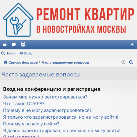
с
Поиск
ор
ол
Вход
хо
П
ы
Список форумов
ум
ьз
Часто задаваемые вопросы
д
о
лк
ы
ов
Часто задаваемые вопросы
и
и
ат
с
Вход на конференцию и регистрация
к
ел
Зачем мне нужно регистрироваться?
и
Что такое COPPA?
Почему я не могу зарегистрироваться?
Я только что зарегистрировался, но не могу войти!
Почему я не могу войти?
Я давно зарегистрирован, но больше не могу войти!