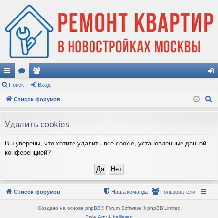
с
Поиск
ор
ол
Вход
хо
П
ы
Список форумов
ум
ьз
д
о
лк
ы
ов
и
Удалить cookies
и
ат
с
к
Вы уверены, что хотите удалить все cookie, установленные данной
ел
конференцией?
и
Список форумов
Наша команда
Пользователи
Создано на основе
phpBB
® Forum Software © phpBB Limited
Style
Arty
&
halilesen