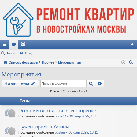
с
Поиск
ор
ол
Вход
хо
П
ы
Список форумов
ум
ьз
Прочее
Мероприятия
д
о
лк
ы
ов
Мероприятия
и
и
ат
Поиск
Расширенный п
Новая тема
с
к
ел
11 тем • Страница
1
из
1
и
Темы
Осенний выходной в сестрорецке
Последнее сообщение
bodia44
«
01 мар 2025, 15:51
Нужен юрист в Казани
Последнее сообщение
pusher
«
03 фев 2025, 13:11