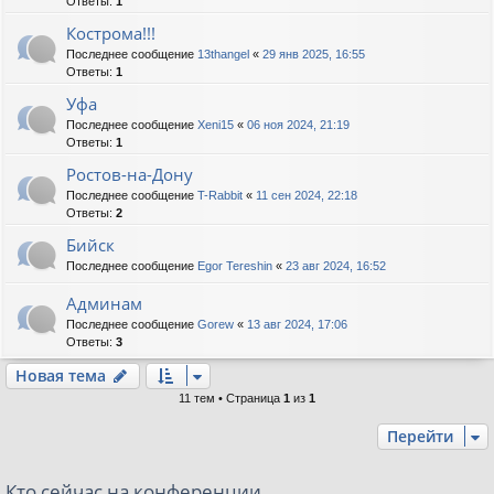
Ответы:
1
Кострома!!!
Последнее сообщение
13thangel
«
29 янв 2025, 16:55
Ответы:
1
Уфа
Последнее сообщение
Xeni15
«
06 ноя 2024, 21:19
Ответы:
1
Ростов-на-Дону
Последнее сообщение
T-Rabbit
«
11 сен 2024, 22:18
Ответы:
2
Бийск
Последнее сообщение
Egor Tereshin
«
23 авг 2024, 16:52
Админам
Последнее сообщение
Gorew
«
13 авг 2024, 17:06
Ответы:
3
Новая тема
11 тем • Страница
1
из
1
Перейти
Кто сейчас на конференции