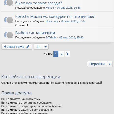
было как топают соседи?
Последнее сообщение
Xeni15
«
04 апр 2025, 16:38
Porsche Macan vs. конкуренты: что лучше?
Последнее сообщение
BlackFury
«
03 мар 2025, 07:07
Ответы:
1
Выбор сигнализации
Последнее сообщение
StTehnik
«
01 мар 2025, 15:43
Новая тема
2
1
След.
40 тем
Перейти
Кто сейчас на конференции
Сейчас этот форум просматривают: нет зарегистрированных пользователей
Права доступа
Вы
не можете
начинать темы
Вы
не можете
отвечать на сообщения
Вы
не можете
редактировать свои сообщения
Вы
не можете
удалять свои сообщения
Вы
не можете
добавлять вложения