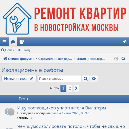
с
Поиск
ор
ол
Вход
хо
П
ы
Список форумов
ум
ьз
Строительные и отделочные работы
Изоляционные работы
д
о
лк
ы
ов
Изоляционные работы
и
и
ат
Поиск
Расширенный п
Новая тема
с
к
ел
2
1
След.
40 тем
и
Темы
Ищу поставщиков уплотнителя Вилатерм
Последнее сообщение
gasa
«
12 ноя 2025, 08:37
Ответы:
1
Чем шумоизолировать потолок, чтобы не слышно