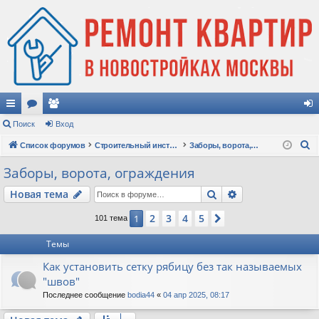
с
Поиск
ор
ол
Вход
хо
П
ы
Список форумов
ум
ьз
Строительный инструмент, техника и оборудование
Заборы, ворота, ограждения
д
о
лк
ы
ов
Заборы, ворота, ограждения
и
и
ат
Поиск
Расширенный п
Новая тема
с
к
ел
2
3
4
5
1
След.
101 тема
и
Темы
Как установить сетку рябицу без так называемых
"швов"
Последнее сообщение
bodia44
«
04 апр 2025, 08:17