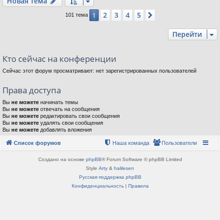
Новая тема
2
3
4
5
1
След.
101 тема
Перейти
Кто сейчас на конференции
Сейчас этот форум просматривают: нет зарегистрированных пользователей
Права доступа
Вы
не можете
начинать темы
Вы
не можете
отвечать на сообщения
Вы
не можете
редактировать свои сообщения
Вы
не можете
удалять свои сообщения
Вы
не можете
добавлять вложения
Список форумов
Наша команда
Пользователи
Создано на основе
phpBB
® Forum Software © phpBB Limited
Style
Arty
&
halilesen
Русская поддержка phpBB
Конфиденциальность
|
Правила