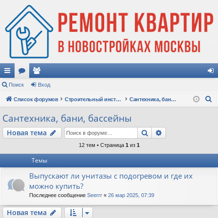
с
Поиск
ор
ол
Вход
хо
П
ы
Список форумов
ум
ьз
Строительный инструмент, техника и оборудование
Сантехника, бани, бассейны
д
о
лк
ы
ов
Сантехника, бани, бассейны
и
и
ат
Поиск
Расширенный п
Новая тема
с
к
ел
12 тем • Страница
1
из
1
и
Темы
Выпускают ли унитазы с подогревом и где их
можно купить?
Последнее сообщение
Seerrr
«
26 мар 2025, 07:39
Новая тема