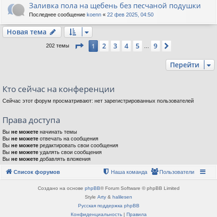
Заливка пола на щебень без песчаной подушки
Последнее сообщение
koenn
«
22 фев 2025, 04:50
Новая тема
Страница
1
из
9
2
3
4
5
9
1
След.
202 темы
…
Перейти
Кто сейчас на конференции
Сейчас этот форум просматривают: нет зарегистрированных пользователей
Права доступа
Вы
не можете
начинать темы
Вы
не можете
отвечать на сообщения
Вы
не можете
редактировать свои сообщения
Вы
не можете
удалять свои сообщения
Вы
не можете
добавлять вложения
Список форумов
Наша команда
Пользователи
Создано на основе
phpBB
® Forum Software © phpBB Limited
Style
Arty
&
halilesen
Русская поддержка phpBB
Конфиденциальность
|
Правила