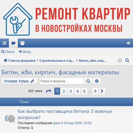
с
Поиск
ор
ол
Вход
хо
П
ы
Список форумов
ум
ьз
Строительные и отделочные материалы
Бетон, жби, кирпич, фасадные материалы
д
о
лк
ы
ов
Бетон, жби, кирпич, фасадные материалы
и
и
ат
Поиск
Расширенный п
Новая тема
с
к
ел
Страница
1
из
9
2
3
4
5
9
1
След.
202 темы
…
и
Темы
Как выбрать поставщика бетона: 5 важных
вопросов?
Последнее сообщение
gasa
«
24 апр 2025, 14:53
Ответы:
1