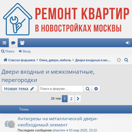
с
Поиск
ор
ол
Вход
хо
П
ы
Список форумов
ум
ьз
Окна, двери, мебель
Двери входные и межкомнатные, перегородки
д
о
лк
ы
ов
Двери входные и межкомнатные,
и
перегородки
и
ат
с
к
ел
Поиск
Расширенный п
Новая тема
и
2
1
След.
26 тем
Темы
Антисрезы на металлической двери-
необходимый элемент
Последнее сообщение
pharmev
«
03 мар 2025, 23:22