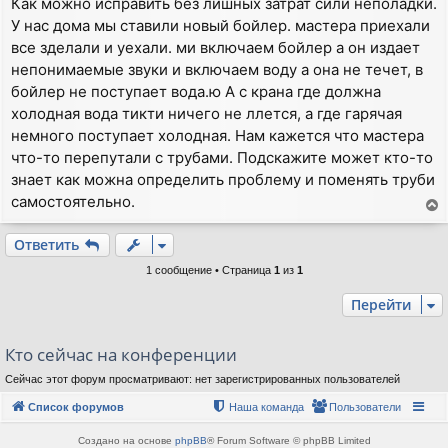
Как можно исправить без лишных затрат сили неполадки.
о
У нас дома мы ставили новый бойлер. мастера приехали
б
щ
все зделали и уехали. ми включаем бойлер а он издает
е
непонимаемые звуки и включаем воду а она не течет, в
н
и
бойлер не поступает вода.ю А с крана где должна
е
холодная вода тикти ничего не ллется, а где гарячая
немного поступает холодная. Нам кажется что мастера
что-то перепутали с трубами. Подскажите может кто-то
знает как можна определить проблему и поменять труби
самостоятельно.
е
р
Ответить
н
1 сообщение • Страница
1
из
1
у
т
Перейти
ь
с
я
Кто сейчас на конференции
к
Сейчас этот форум просматривают: нет зарегистрированных пользователей
н
а
Список форумов
Наша команда
Пользователи
ч
а
Создано на основе
phpBB
® Forum Software © phpBB Limited