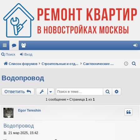
с
Поиск
ор
ол
Вход
хо
П
ы
Список форумов
ум
ьз
Строительные и отделочные работы
Сантехнические работы
д
о
лк
ы
ов
Водопровод
и
и
ат
с
Поиск
Расшире
Ответить
к
ел
1 сообщение • Страница
1
из
1
и
Egor Tereshin
Водопровод
С
21 мар 2025, 15:42
о